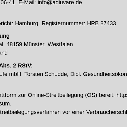
706-41 E-Mail: info@adiuvare.de
rgericht: Hamburg Registernummer: HRB 87433
rung
ial 48159 Münster, Westfalen
and
 Abs. 2 RStV:
berufe mbH Torsten Schudde, Dipl. Gesundheitsök
attform zur Online-Streitbeilegung (OS) bereit: ht
ssum.
 Streitbeilegungsverfahren vor einer Verbrauchersch